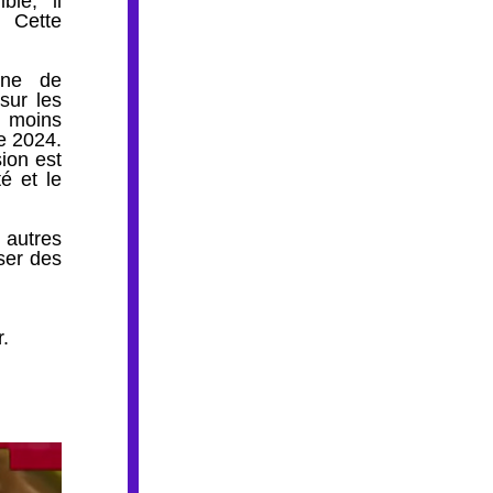
le, il 
Cette 
ne de 
sur les 
 moins 
 2024. 
on est 
 et le 
autres 
er des 
r.