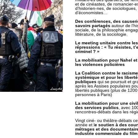
et de cinéastes, de romancier-es
d’historien-nes, de sociologues, 
d’économistes…
Des 
conférences, des causerie
savoirs partagés
 autour de l’his
sociale, de la philosophie engagé
littérature, de la sociologie.
Le 
meeting unitaire contre les 
répressions : « Tu résistes, t’e
criminel ? »
La mobilisation pour 
Nahel et
les violences policières
La 
Coalition contre le racisme 
systémique et pour les liberté
publiques 
qui se poursuit et gra
après les Assises populaires pou
libertés publiques (plus de 1200 
personnes à Paris)
La mobilisation pour une 
civi
des services publics
, avec 100
rencontres-débats dans les rég
Vingt 
ciné- ou théâtre-débats cet
année et l
e 
soutien à des cour
métrages et des documentaire
industrie commerciale du film