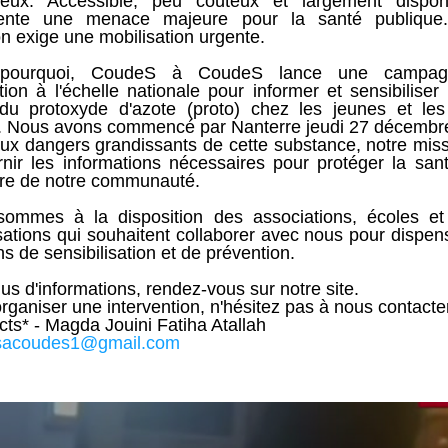
eux. Accessible, peu coûteux et largement disponib
ente une menace majeure pour la santé publique. 
on exige une mobilisation urgente.
 pourquoi, CoudeS à CoudeS lance une campag
ion à l'échelle nationale pour informer et sensibiliser 
 du protoxyde d'azote (proto) chez les jeunes et les
. Nous avons commencé par Nanterre jeudi 27 décembre
ux dangers grandissants de cette substance, notre missi
rnir les informations nécessaires pour protéger la santé
tre de notre communauté.
ommes à la disposition des associations, écoles et 
sations qui souhaitent collaborer avec nous pour dispens
s de sensibilisation et de prévention.
us d'informations, rendez-vous sur notre site.
organiser une intervention, n'hésitez pas à nous contacte
cts* - Magda Jouini Fatiha Atallah
sacoudes1@gmail.com