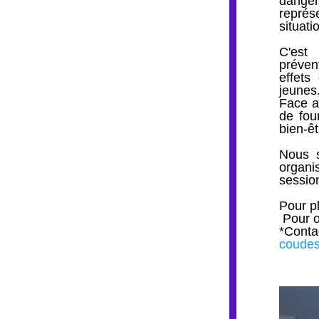
danger
représ
situati
C'est
prévent
effets
jeunes
Face a
de fou
bien-ê
Nous s
organi
session
Pour pl
 Pour 
*Conta
coude