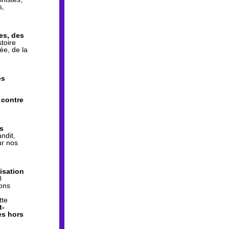
, 
s, des 
toire 
e, de la 
s 
 contre 
s 
ndit, 
r nos 
lisation 
 
ions
te 
t-
s hors 