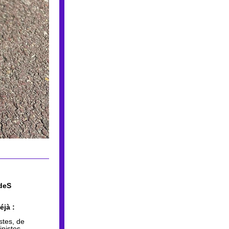
deS
éjà :
stes, de 
nistes, 