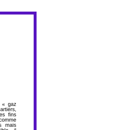
« gaz 
tiers, 
s fins 
 comme 
s mais 