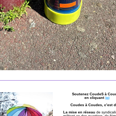
Soutenez CoudeS à Cou
en cliquant 
ici
Coudes à Coudes, c’est d
La 
mise en réseau
 de syndicali
militant-es des quartiers, de fémi