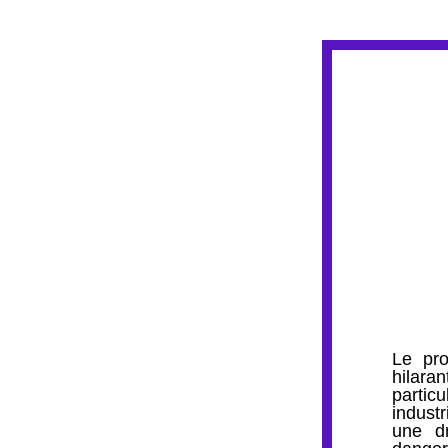
Le pro
hilara
partic
industr
une dr